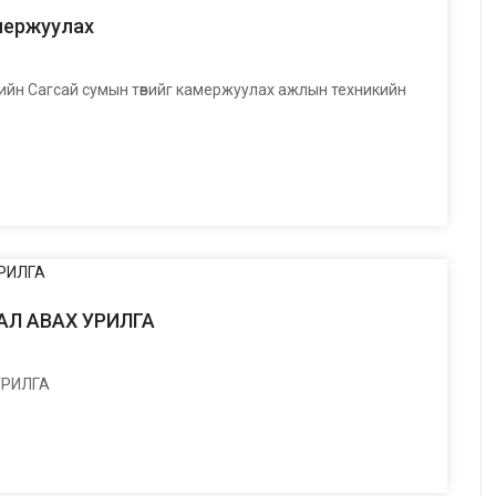
мержуулах
аймгийн Сагсай сумын төвийг камержуулах ажлын техникийн
АЛ АВАХ УРИЛГА
УРИЛГА