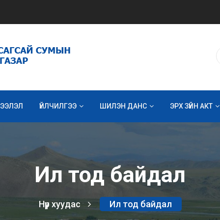
ЭЭЛЭЛ
ҮЙЛЧИЛГЭЭ
ШИЛЭН ДАНС
ЭРХ ЗҮЙН АКТ
Ил тод байдал
Нүүр хуудас
Ил тод байдал