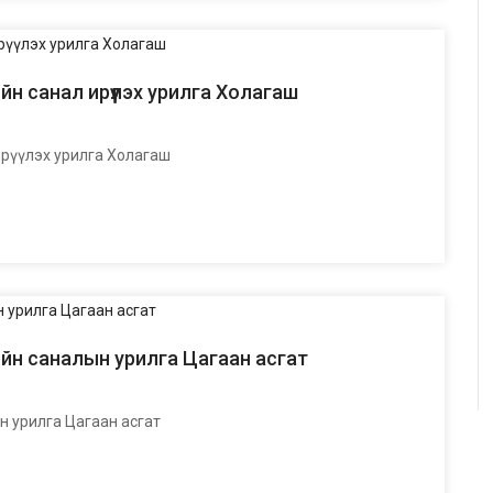
н санал ирүүлэх урилга Холагаш
рүүлэх урилга Холагаш
йн саналын урилга Цагаан асгат
 урилга Цагаан асгат