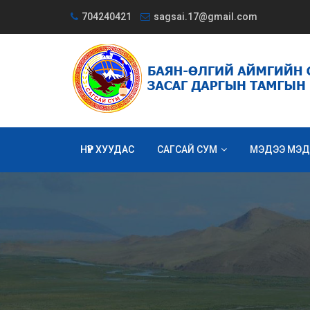
704240421
sagsai.17@gmail.com
НҮҮР ХУУДАС
САГСАЙ СУМ
МЭДЭЭ МЭД