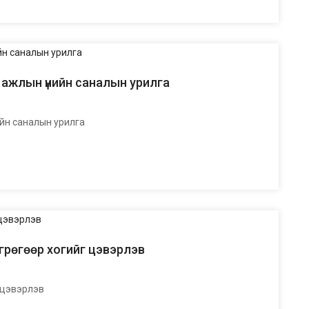
 ажлын үнийн саналын урилга
йн саналын урилга
өгрөгөөр хогийг цэвэрлэв
йг цэвэрлэв