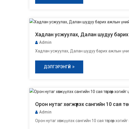
Хадлан усжуулах, Далан шудуу барих
Admin
Хадлан усжуулах, Далан шудуу барих ажлын үни
ДЭЛГЭРЭНГҮЙ
Орон нутаг хөгжүүлэх сангийн 10 сая т
Admin
Орон нутаг хөгжүүлэх сангийн 10 сая төгрөгөөр хоги