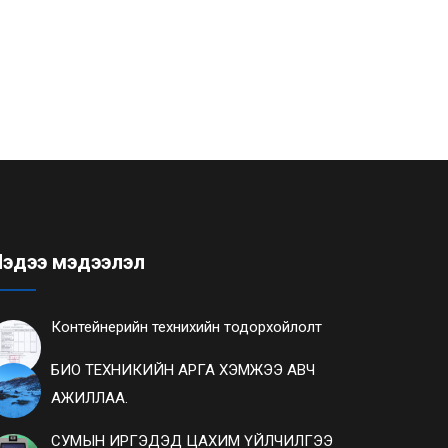
эдээ мэдээлэл
Контейнерийн технихийн тодорхойлолт
БИО ТЕХНИКИЙН АРГА ХЭМЖЭЭ АВЧ
АЖИЛЛАА.
СУМЫН ИРГЭДЭД ЦАХИМ ҮЙЛЧИЛГЭЭ