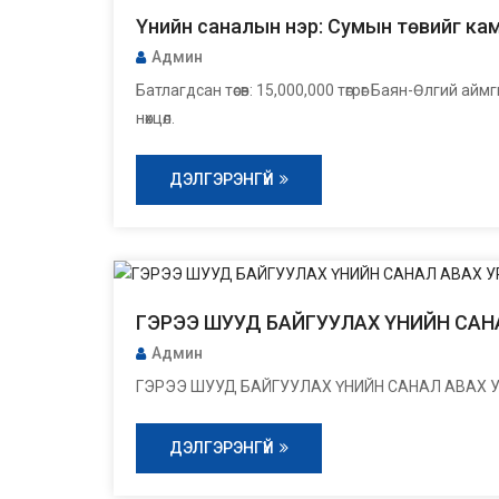
Үнийн саналын нэр: Сумын төвийг ка
Админ
Батлагдсан төсөв: 15,000,000 төгрөг Баян-Өлгий 
нөхцөл.
ДЭЛГЭРЭНГҮЙ
ГЭРЭЭ ШУУД БАЙГУУЛАХ ҮНИЙН САН
Админ
ГЭРЭЭ ШУУД БАЙГУУЛАХ ҮНИЙН САНАЛ АВАХ 
ДЭЛГЭРЭНГҮЙ