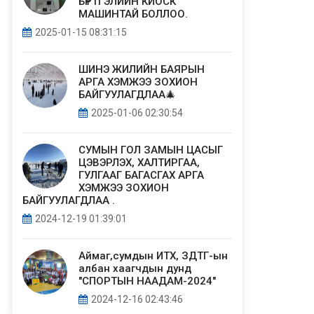
БҮРТГЭЛИЙН КИОСК
МАШИНТАЙ БОЛЛОО.
2025-01-15 08:31:15
ШИНЭ ЖИЛИЙН БАЯРЫН
АРГА ХЭМЖЭЭ ЗОХИОН
БАЙГУУЛАГДЛАА🎄
2025-01-06 02:30:54
СУМЫН ГОЛ ЗАМЫН ЦАСЫГ
ЦЭВЭРЛЭХ, ХАЛТИРГАА,
ГУЛГААГ БАГАСГАХ АРГА
ХЭМЖЭЭ ЗОХИОН
БАЙГУУЛАГДЛАА .
2024-12-19 01:39:01
Аймаг,сумдын ИТХ, ЗДТГ-ын
албан хаагчдын дунд
"СПОРТЫН НААДАМ-2024"
2024-12-16 02:43:46