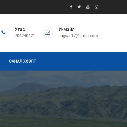
Утас
И-мэйл
704240421
sagsai.17@gmail.com
САНАЛ ХҮСЭЛТ