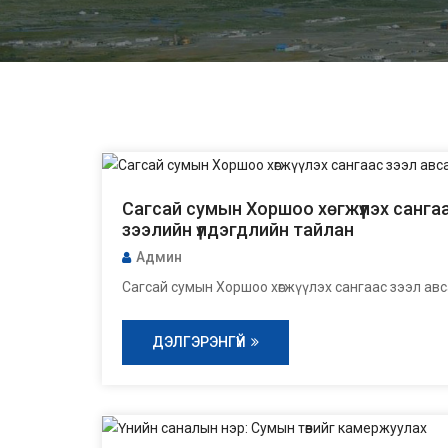
Сагсай сумын Хоршоо хөгжүүлэх санга
зээлийн үлдэгдлийн тайлан
Админ
Сагсай сумын Хоршоо хөгжүүлэх сангаас зээл ав
ДЭЛГЭРЭНГҮЙ