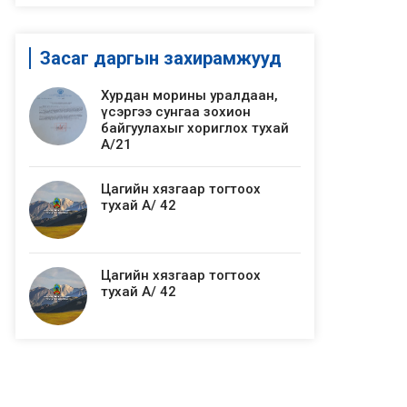
Засаг даргын захирамжууд
Хурдан морины уралдаан,
үсэргээ сунгаа зохион
байгуулахыг хориглох тухай
А/21
Цагийн хязгаар тогтоох
тухай А/ 42
Цагийн хязгаар тогтоох
тухай А/ 42