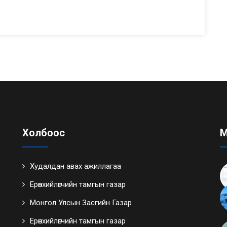
Холбоос
М
Худалдан авах ажиллагаа
Ерөнхийлөгчийн тамгын газар
Монгол Улсын Засгийн Газар
Ерөнхийлөгчийн тамгын газар