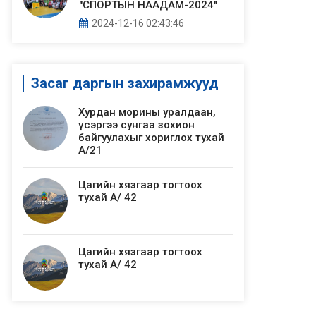
"СПОРТЫН НААДАМ-2024"
2024-12-16 02:43:46
Засаг даргын захирамжууд
Хурдан морины уралдаан,
үсэргээ сунгаа зохион
байгуулахыг хориглох тухай
А/21
Цагийн хязгаар тогтоох
тухай А/ 42
Цагийн хязгаар тогтоох
тухай А/ 42