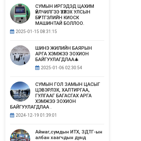
СУМЫН ИРГЭДЭД ЦАХИМ
ҮЙЛЧИЛГЭЭ ҮЗҮҮЛЭХ УЛСЫН
БҮРТГЭЛИЙН КИОСК
МАШИНТАЙ БОЛЛОО.
2025-01-15 08:31:15
ШИНЭ ЖИЛИЙН БАЯРЫН
АРГА ХЭМЖЭЭ ЗОХИОН
БАЙГУУЛАГДЛАА🎄
2025-01-06 02:30:54
СУМЫН ГОЛ ЗАМЫН ЦАСЫГ
ЦЭВЭРЛЭХ, ХАЛТИРГАА,
ГУЛГААГ БАГАСГАХ АРГА
ХЭМЖЭЭ ЗОХИОН
БАЙГУУЛАГДЛАА .
2024-12-19 01:39:01
Аймаг,сумдын ИТХ, ЗДТГ-ын
албан хаагчдын дунд