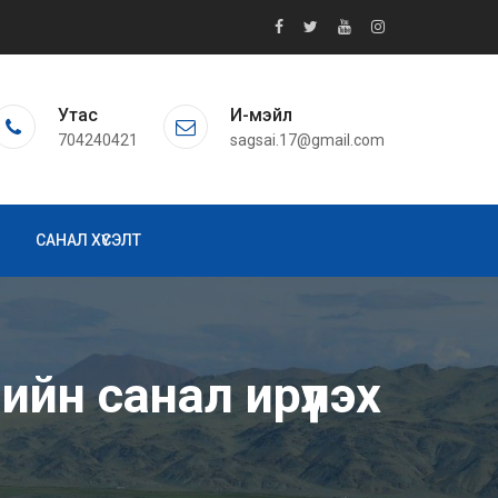
Утас
И-мэйл
704240421
sagsai.17@gmail.com
САНАЛ ХҮСЭЛТ
йн санал ирүүлэх