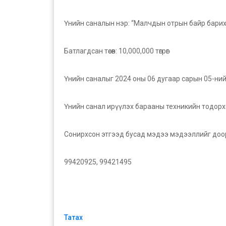
Үнийн саналын нэр: “Малчдын отрын байр бари
Батлагдсан төсөв: 10,000,000 төгрөг
Үнийн саналыг 2024 оны 06 дугаар сарын 05-ний ө
Үнийн санал ирүүлэх барааны техникийн тодорх
Сонирхсон этгээд бусад мэдээ мэдээллийг доор
99420925, 99421495
Татах