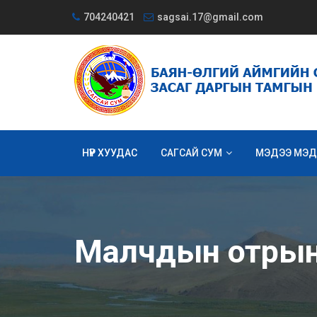
704240421
sagsai.17@gmail.com
НҮҮР ХУУДАС
САГСАЙ СУМ
МЭДЭЭ МЭД
Малчдын отрын б