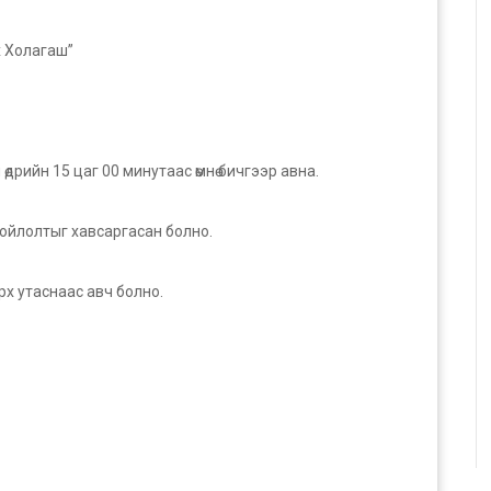
х Холагаш”
дрийн 15 цаг 00 минутаас өмнө бичгээр авна.
ойлолтыг хавсаргасан болно.
х утаснаас авч болно.