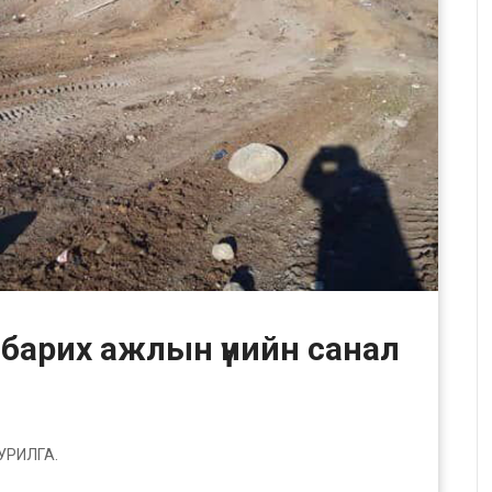
барих ажлын үнийн санал
ш
УРИЛГА.