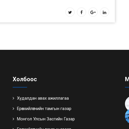
Холбоос
М
Худалдан авах ажиллагаа
Ерөнхийлөгчийн тамгын газар
Монгол Улсын Засгийн Газар