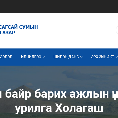
ЭЭЛЭЛ
ҮЙЛЧИЛГЭЭ
ШИЛЭН ДАНС
ЭРХ ЗҮЙН АКТ
айр барих ажлын үни
урилга Холагаш