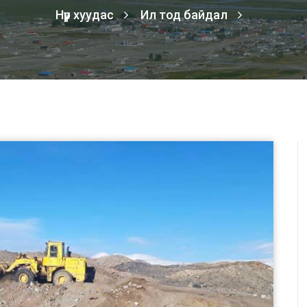
Нүүр хуудас
Ил тод байдал