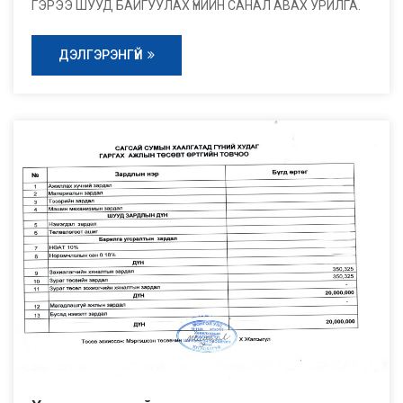
ГЭРЭЭ ШУУД БАЙГУУЛАХ ҮНИЙН САНАЛ АВАХ УРИЛГА.
ДЭЛГЭРЭНГҮЙ