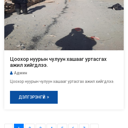
Цоохор нуурын чулуун хашааг уртасгах
ажил хийгдлээ.
Админ
Цоохор нуурын чулуун хашааг уртасгах ажил хийгдлээ.
ДЭЛГЭРЭНГҮЙ