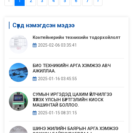
‹
1
2
3
4
5
6
7
›
Сүүлд нэмэгдсэн мэдээ
Контейнерийн технихийн тодорхойлолт
2025-02-06 03:35:41
БИО ТЕХНИКИЙН АРГА ХЭМЖЭЭ АВЧ
АЖИЛЛАА.
2025-01-16 03:45:55
СУМЫН ИРГЭДЭД ЦАХИМ ҮЙЛЧИЛГЭЭ
ҮЗҮҮЛЭХ УЛСЫН БҮРТГЭЛИЙН КИОСК
МАШИНТАЙ БОЛЛОО.
2025-01-15 08:31:15
ШИНЭ ЖИЛИЙН БАЯРЫН АРГА ХЭМЖЭЭ