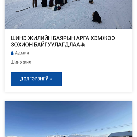
ШИНЭ ЖИЛИЙН БАЯРЫН АРГА ХЭМЖЭЭ
ЗОХИОН БАЙГУУЛАГДЛАА🎄
Админ
Шинэ жил
ДЭЛГЭРЭНГҮЙ