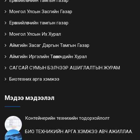
Ерөнхийлөгчийн тамгын газар
Монгол Улсын Засгийн Газар
Ерөнхийлөгчийн тамгын газар
Монгол Улсын Их Хурал
Аймгийн Засаг Даргын Тамгын Газар
Аймгийн Иргэлийн Төлөөлөгчдийн Хурал
САГСАЙ СУМЫН БЭЛЧЭЭР АШИГЛАЛТЫН ЖУРАМ
Биотехних арга хэмжээ
Мэдээ мэдээлэл
Контейнерийн технихийн тодорхойлолт
БИО ТЕХНИКИЙН АРГА ХЭМЖЭЭ АВЧ АЖИЛЛАА.