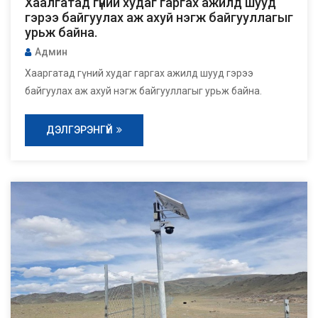
Хаалгатад гүний худаг гаргах ажилд шууд
гэрээ байгуулах аж ахуй нэгж байгууллагыг
урьж байна.
Админ
Хааргатад гүний худаг гаргах ажилд шууд гэрээ
байгуулах аж ахуй нэгж байгууллагыг урьж байна.
ДЭЛГЭРЭНГҮЙ