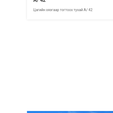
А/ 42
ай
Цагийн хязгаар тогтоох тухай А/ 42
гаа
21