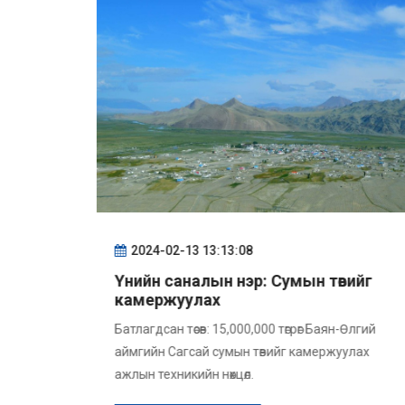
2024-02-13 13:13:08
эх
Үнийн саналын нэр: Сумын төвийг
олон
камержуулах
Батлагдсан төсөв: 15,000,000 төгрөг Баян-Өлгий
аймгийн Сагсай сумын төвийг камержуулах
с зээл
ажлын техникийн нөхцөл.