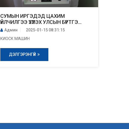
СУМЫН ИРГЭДЭД ЦАХИМ
ШИНЭ 
ҮЙЛЧИЛГЭЭ ҮЗҮҮЛЭХ УЛСЫН БҮРТГЭ...
ХЭМЖЭ
Админ
2025-01-15 08:31:15
Админ
КИОСК МАШИН
Шинэ жи
ДЭЛГЭРЭНГҮЙ
ДЭЛ