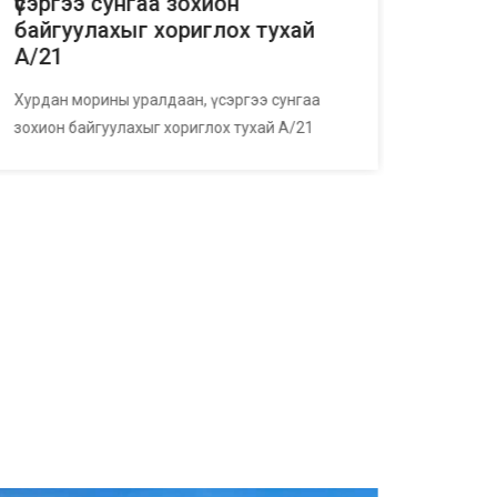
А/ 4
үсэргээ сунгаа зохион
байгуулахыг хориглох тухай
Цагийн
А/21
Хурдан морины уралдаан, үсэргээ сунгаа
зохион байгуулахыг хориглох тухай А/21