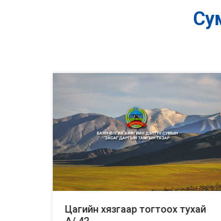
Су
Цагийн хязгаар тогтоох тухай