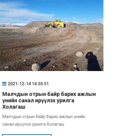
2021-12-14 14:30:51
2021
Малчдын отрын байр барих ажлын
Малчд
үнийн санал ирүүлэх урилга
үнийн
Холагаш
Малчды
Малчдын отрын байр барих ажлын үнийн
саналын
санал ирүүлэх урилга Холагаш
ДЭ