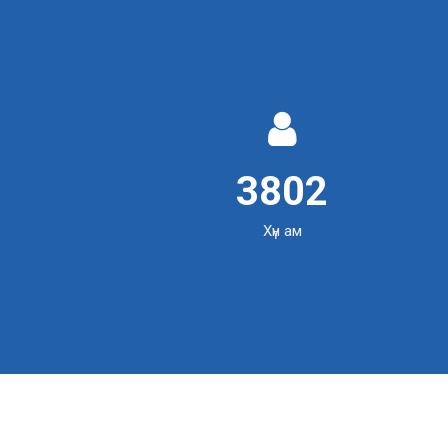
5783
Хүн ам