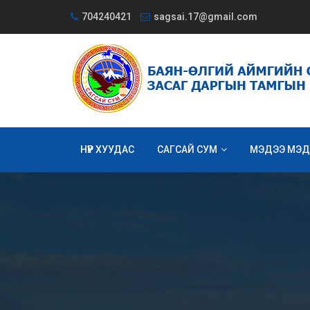
704240421
sagsai.17@gmail.com
НҮҮР ХУУДАС
САГСАЙ СУМ
МЭДЭЭ МЭД