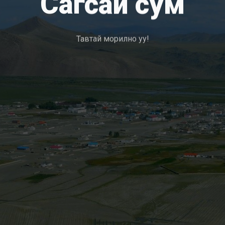
Сагсай сум
Тавтай морилно уу!