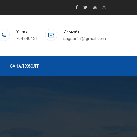
Утас
И-мэйл
704240421
sagsai.17@gmail.com
САНАЛ ХҮСЭЛТ