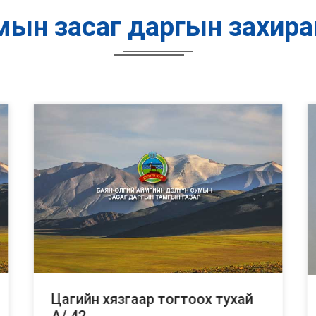
мын засаг даргын захир
Цагийн хязгаар тогтоох тухай