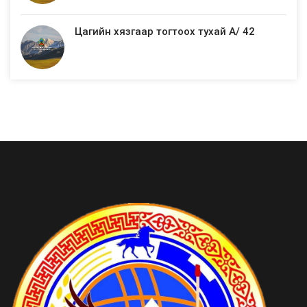
Цагийн хязгаар тогтоох тухай А/ 42