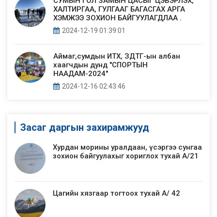
СУМЫН ГОЛ ЗАМЫН ЦАСЫГ ЦЭВЭРЛЭХ,
ХАЛТИРГАА, ГУЛГААГ БАГАСГАХ АРГА
ХЭМЖЭЭ ЗОХИОН БАЙГУУЛАГДЛАА .
2024-12-19 01:39:01
Аймаг,сумдын ИТХ, ЗДТГ-ын албан
хаагчдын дунд "СПОРТЫН
НААДАМ-2024"
2024-12-16 02:43:46
Засаг даргын захирамжууд
Хурдан морины уралдаан, үсэргээ сунгаа
зохион байгуулахыг хориглох тухай А/21
Цагийн хязгаар тогтоох тухай А/ 42