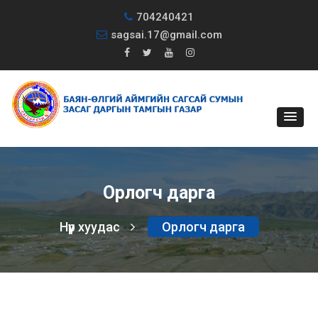
704240421
sagsai.17@gmail.com
Орлогч дарга
Нүүр хуудас
Орлогч дарга