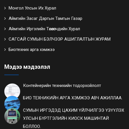
Монгол Улсын Их Хурал
Аймгийн Засаг Даргын Тамгын Газар
Аймгийн Иргэлийн Төлөөлөгчдийн Хурал
САГСАЙ СУМЫН БЭЛЧЭЭР АШИГЛАЛТЫН ЖУРАМ
Биотехних арга хэмжээ
Мэдээ мэдээлэл
Контейнерийн технихийн тодорхойлолт
БИО ТЕХНИКИЙН АРГА ХЭМЖЭЭ АВЧ АЖИЛЛАА.
СУМЫН ИРГЭДЭД ЦАХИМ ҮЙЛЧИЛГЭЭ ҮЗҮҮЛЭХ
УЛСЫН БҮРТГЭЛИЙН КИОСК МАШИНТАЙ
БОЛЛОО.