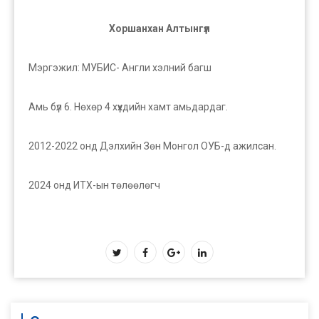
Хоршанхан Алтынгүл
Мэргэжил: МУБИС- Англи хэлний багш
Амь бүл 6. Нөхөр 4 хүүхдийн хамт амьдардаг.
2012-2022 онд Дэлхийн Зөн Монгол ОУБ-д ажилсан.
2024 онд ИТХ-ын төлөөлөгч