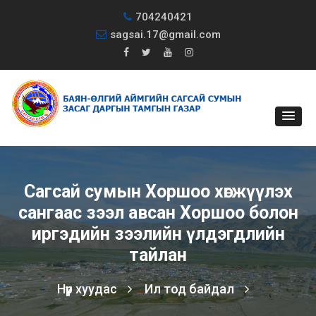
704240421
sagsai.17@gmail.com
Сагсай сумын Хоршоо хөгжүүлэх
сангаас зээл авсан Хоршоо болон
иргэдийн зээлийн үлдэгдлийн
тайлан
Нүүр хуудас
Ил тод байдал