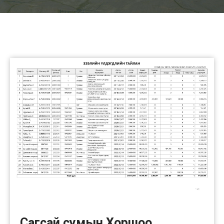
Сагсай сумын Хоршоо