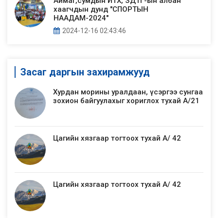
Аймаг,сумдын ИТХ, ЗДТГ-ын албан
хаагчдын дунд "СПОРТЫН
НААДАМ-2024"
2024-12-16 02:43:46
Засаг даргын захирамжууд
Хурдан морины уралдаан, үсэргээ сунгаа
зохион байгуулахыг хориглох тухай А/21
Цагийн хязгаар тогтоох тухай А/ 42
Цагийн хязгаар тогтоох тухай А/ 42