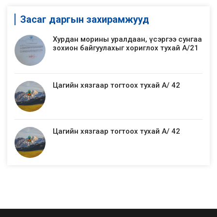
Засаг даргын захирамжууд
Хурдан морины уралдаан, үсэргээ сунгаа
зохион байгуулахыг хориглох тухай А/21
Цагийн хязгаар тогтоох тухай А/ 42
Цагийн хязгаар тогтоох тухай А/ 42