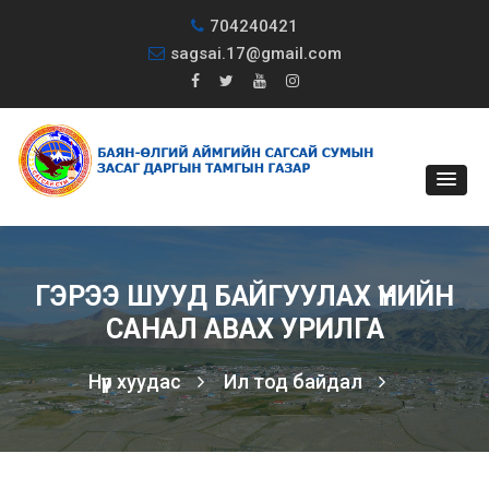
704240421
sagsai.17@gmail.com
ГЭРЭЭ ШУУД БАЙГУУЛАХ ҮНИЙН
САНАЛ АВАХ УРИЛГА
Нүүр хуудас
Ил тод байдал