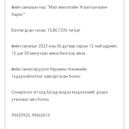
Үнийн саналын нэр: “Мал эмнэлгийн Угаалгын ванн
барих ”
Батлагдсан төсөв: 19,867,335 төгрөг
Үнийн саналыг 2023 оны 06 дугаар сарын 12-ний өдрийн
15 цаг 00 минутаас өмнө бичгээр авна.
Үнийн санал ирүүлэх барааны техникийн
тодорхойлолтыг хавсаргасан болно.
Сонирхсон этгээд бусад мэдээ мэдээллийг доорх
утаснаас авч болно.
99420925, 99665615