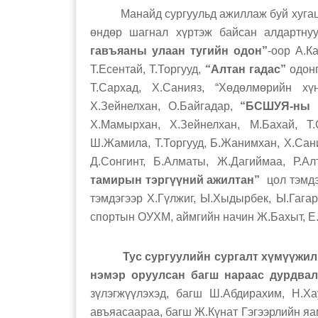
Манайд сургуульд ажиллаж буй хугацаа
өндөр шагнал хүртэж байсан алдартнуу
гавъяаны улаан тугийн одон”
-оор А.К
Т.Есентай, Т.Торгууд,
“Алтан гадас”
одонг
Т.Сархад, Х.Санияз, “Хөдөлмөрийн хүн
Х.Зейнелхан, О.Байгадар,
“БСШУЯ-ны т
Х.Мамырхан, Х.Зейнелхан, М.Бахай, Т.С
Ш.Жамила, Т.Торгууд, Б.Жанимхан, Х.Сани
Д.Сонгинт, Б.Алматы, Ж.Дагиймаа, Р.Ал
тамирын тэргүүний ажилтан”
цол тэмдэ
тэмдэгээр Х.Гүлжиг, Ы.Хыдырбек, Ы.Гага
спортын ОУХМ, аймгийн начин Ж.Бахыт, Е.
Тус сургуулийн сургалт хүмүүжил
нэмэр оруулсан багш нараас дурдва
зүлэгжүүлэхэд, багш Ш.Абдирахим, Н.Ха
авъяасаараа, багш Ж.Күнат Гэгээрлийн я