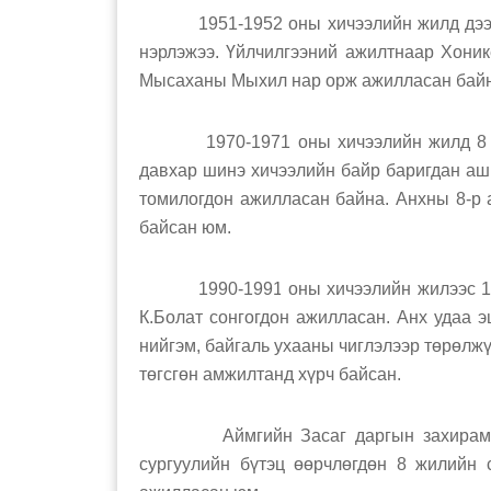
1951-1952 оны хичээлийн жилд дээрх 2 
нэрлэжээ. Үйлчилгээний ажилтнаар Хони
Мысаханы Мыхил нар орж ажилласан байн
1970-1971 оны хичээлийн жилд 8 жил
давхар шинэ хичээлийн байр баригдан аш
томилогдон ажилласан байна. Анхны 8-р 
байсан юм.
1990-1991 оны хичээлийн жилээс 10 ж
К.Болат сонгогдон ажилласан. Анх удаа э
нийгэм, байгаль ухааны чиглэлээр төрөлж
төгсгөн амжилтанд хүрч байсан.
Аймгийн Засаг даргын захирамжаар
сургуулийн бүтэц өөрчлөгдөн 8 жилийн 