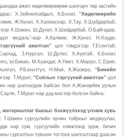
ндаа ажил хөдөлмөрөөрөө шалгарч төр засгийн
даас: Х.Зейнелхабдыл, К.Болат,
“Хөдөлмөрийн
алмик, Ж.Күнат, Х.Халиасхар, Х.Тау, Х.Шабдарбай,
оор Х.Шакен, Ш.Дулат, Х.Шабдарбай, О.Байгадар,
дэт медаль”-аар А.Калмик, Ж.Күнат, Н.Хауди,
эргүүний ажилтан”
цол тэмдэгээр Т.Есентай,
архад, З.Нурсал, Ш.Дулат, Х.Ауетай, К.Болат,
яз, Ы.Бикан, М.Хуандаг, А.Үмит, Х.Марал, С.Ерия,
тынгүл, Р.Бахытгүл, Н.Мая, К.Жазира,
“Биеийн
гээр Т.Мурат,
“Соёлын тэргүүний ажилтан”
цол
рин нар шагнагдаж байсан бол А.Жанарбек уулын
Сауле, Т.Мурат нар дэд мастер болсон байна.
, материаллаг баазыг бэхжүүлэхэд үлэмж хувь
л:
Т.Шөкен сургуулийн орчин тойрныг моджуулах,
уди нар сум, сургуулийн хэмжээнд зурж, бичих
амны сургалтын түвшин тогтоох шалгалтаар даасан