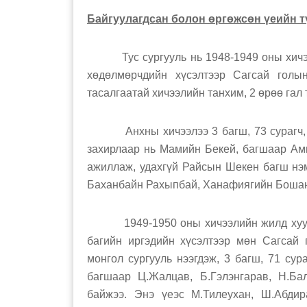
Байгуулагдсан болон өргөжсөн үеийн т
Тус сургууль нь 1948-1949 оны хичээл
хөдөлмөрчдийн хүсэлтээр Сагсай голын
тасалгаатай хичээлийн танхим, 2 өрөө гал
Анхны хичээлээ 3 багш, 73 сурагч, 3 
захирлаар нь Мамийн Бекей, багшаар А
ажиллаж, удахгүй Райсын Шекен багш нэм
Баханбайн Рахыпбай, Ханафиягийн Бошан
1949-1950 оны хичээлийн жилд хуучнаа
багийн иргэдийн хүсэлтээр мөн Сагсай г
монгол сургууль нээгдэж, 3 багш, 71 сур
багшаар Ц.Жалцав, Б.Гэлэнгарав, Н.Ба
байжээ. Энэ үеэс М.Тилеухан, Ш.Абдир