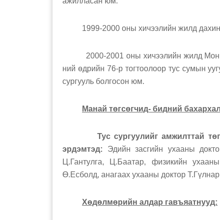
ажилласан юм.
1999-2000 оны хичээлийн жилд дахин 10
2000-2001 оны хичээлийн жилд Монгол 
ний өдрийн 76-р тогтоолоор тус сумын уу
сургууль болгосон юм.
Манай төгсөгчид- бидний бахархал
Тус сургуулийг амжилттай тө
эрдэмтэд:
Эдийн засгийн ухааны доктор
Ц.Гантулга, Ц.Баатар, физикийн ухаан
Ө.Есболд, анагаах ухааны 
Хөдөлмөрийн алдар гавъяатнууд: