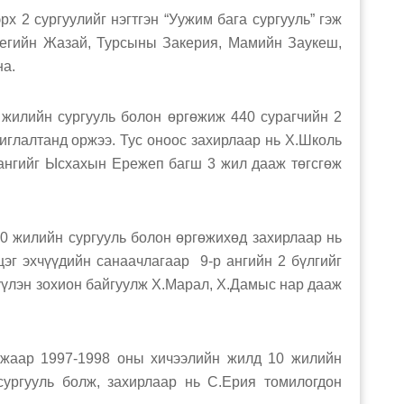
сургуулийг нэгтгэн “Уужим бага сургууль” гэж
кегийн Жазай, Турсыны Закерия, Мамийн Заукеш,
а.
ийн сургууль болон өргөжиж 440 сурагчийн 2
иглалтанд оржээ. Тус оноос захирлаар нь Х.Школь
ангийг Ысхахын Ережеп багш 3 жил дааж төгсгөж
илийн сургууль болон өргөжихөд захирлаар нь
цэг эхчүүдийн санаачлагаар 9-р ангийн 2 бүлгийг
үүлэн зохион байгуулж Х.Марал, Х.Дамыс нар дааж
 1997-1998 оны хичээлийн жилд 10 жилийн
сургууль болж, захирлаар нь С.Ерия томилогдон