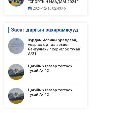
"СПОРТЫН НААДАМ-2024"
2024-12-16 02:43:46
Засаг даргын захирамжууд
Хурдан морины уралдаан,
үсэргээ сунгаа зохион
байгуулахыг хориглох тухай
А/21
Цагийн хязгаар тогтоох
тухай А/ 42
Цагийн хязгаар тогтоох
тухай А/ 42