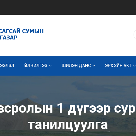
ЭЭЛЭЛ
ҮЙЛЧИЛГЭЭ
ШИЛЭН ДАНС
ЭРХ ЗҮЙН АКТ
всролын 1 дүгээр су
танилцуулга