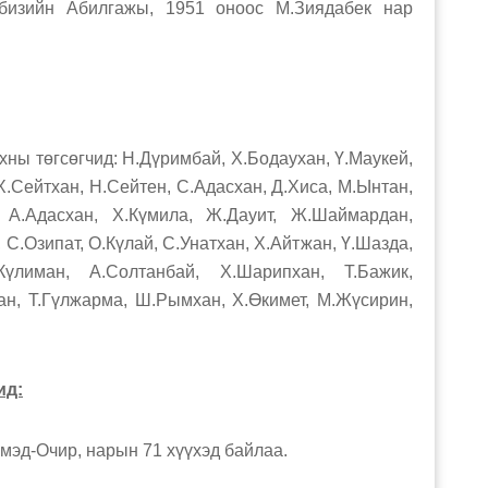
Абизийн Абилгажы, 1951 оноос М.Зиядабек нар
төгсөгчид: Н.Дүримбай, Х.Бодаухан, Ү.Маукей,
Х.Сейтхан, Н.Сейтен, С.Адасхан, Д.Хиса, М.Ынтан,
, А.Адасхан, Х.Күмила, Ж.Дауит, Ж.Шаймардан,
С.Озипат, О.Күлай, С.Унатхан, Х.Айтжан, Ү.Шазда,
Күлиман, А.Солтанбай, Х.Шарипхан, Т.Бажик,
хан, Т.Гүлжарма, Ш.Рымхан, Х.Өкимет, М.Жүсирин,
ид:
мэд-Очир, нарын 71 хүүхэд байлаа.