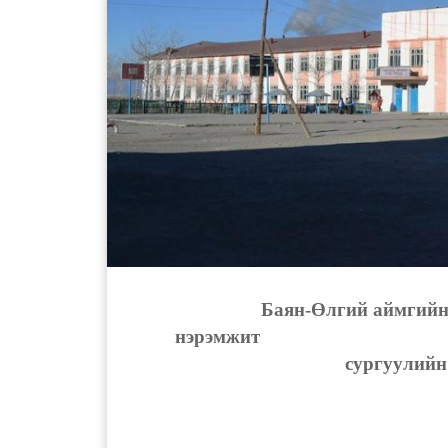
Баян-Өлгий аймгийн
нэрэмжит Ерөнхий
сургуулийн