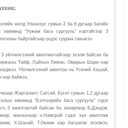
үүхээс:
ийн жилд Улаанхус сумын 2 ба 8 дугаар багийн
 хөвөөнд “Уужим бага сургууль” нэртэйгээр 3
 тогооны байртайгаар үндэс сууриа тавьжээ.
үйлчилгээний ажилчинтайгаар эхэлж байсан ба
миржаны Тайф, Лайхын Лиман, Омарын Шари нар
эгджээ. Үйлчилгээний ажилтан нь Үсений Хошай,
 нар байжээ.
р Жаргалант, Сагсай, Бугат сумын 1,2 дугаар
олын хөвөөнд “Бэлчээрийн бага сургууль” гэдэг
агч, 3 ажилтантай байсан ба захирлаар Б.Дэндэв,
лжир, манаачаар н.Намсрай гэдэг хүн ажиллаж
аким, Х.Шанай, Т.Оками нар багшилж эхэлжээ.