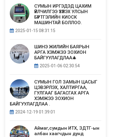
СУМЫН ИРГЭДЭД ЦАХИМ
ҮЙЛЧИЛГЭЭ ҮЗҮҮЛЭХ УЛСЫН
БҮРТГЭЛИЙН КИОСК
МАШИНТАЙ БОЛЛОО.
2025-01-15 08:31:15
ШИНЭ ЖИЛИЙН БАЯРЫН
АРГА ХЭМЖЭЭ ЗОХИОН
БАЙГУУЛАГДЛАА🎄
2025-01-06 02:30:54
СУМЫН ГОЛ ЗАМЫН ЦАСЫГ
ЦЭВЭРЛЭХ, ХАЛТИРГАА,
ГУЛГААГ БАГАСГАХ АРГА
ХЭМЖЭЭ ЗОХИОН
БАЙГУУЛАГДЛАА .
2024-12-19 01:39:01
Аймаг,сумдын ИТХ, ЗДТГ-ын
албан хаагчдын дунд