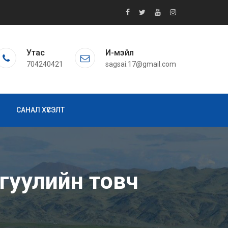
Утас
И-мэйл
704240421
sagsai.17@gmail.com
САНАЛ ХҮСЭЛТ
ргуулийн товч