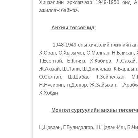
Хичээлийн эрхлэгчээр 1949-1950 онд 
ажиллаж байжээ.
Анхны төгсөгчид:
1948-1949 оны хичээлийн жилийн анхны 
Х.Орал, О.Хызымет, О.Малпан, Н.Блисан, 
Т.Есентай, Б.Книяз, Х.Кабира, Л.Сахай
Ж.Ахмай, Ш.Лапи, Ш.Динсилам, К.Баршын, 
О.Солтан, Ш.Шабас, Т.Зейнелхан, М.
Н.Нүсирин, н.Дэлгэр, Ж.Зайыхан, Т.Араб
Х.Хобди
Монгол сургуулийн анхны төгсөгч
Ц.Цэвээн, Г.Буяндэлгэр, Ш.Цэдэн-Иш, Б.Чи