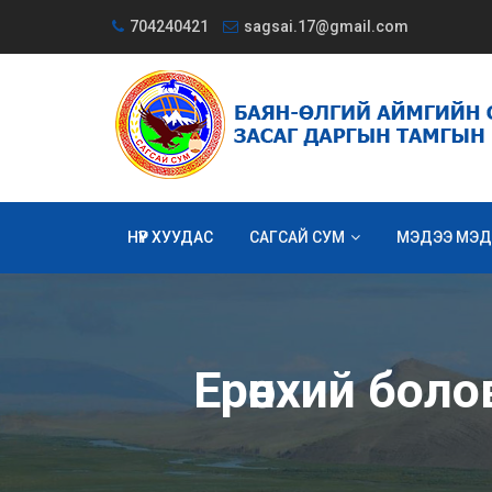
704240421
sagsai.17@gmail.com
НҮҮР ХУУДАС
САГСАЙ СУМ
МЭДЭЭ МЭД
Ерөнхий боло