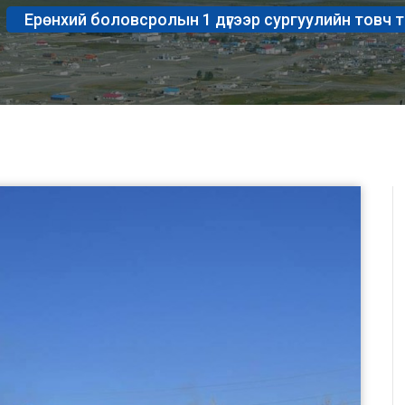
Ерөнхий боловсролын 1 дүгээр сургуулийн товч 