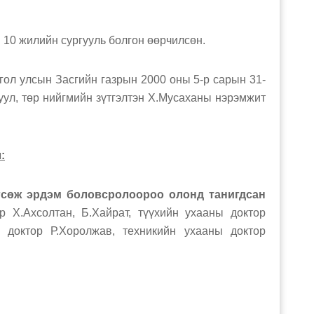
 жилийн сургууль болгон өөрчилсөн.
улсын Засгийн газрын 2000 оны 5-р сарын 31-
гуул, төр нийгмийн зүтгэлтэн Х.Мусаханы нэрэмжит
:
гсөж эрдэм боловсролоороо олонд танигдсан
 Х.Ахсолтан, Б.Хайрат, түүхийн ухааны доктор
ы доктор Р.Хоролжав, техникийн ухааны доктор
доктор Т.Гүлнар